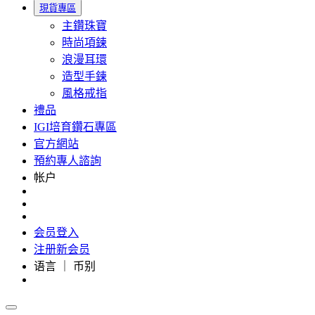
現貨專區
主鑽珠寶
時尚項鍊
浪漫耳環
造型手鍊
風格戒指
禮品
IGI培育鑽石專區
官方網站
預約專人諮詢
帐户
会员登入
注册新会员
语言 ｜ 币别