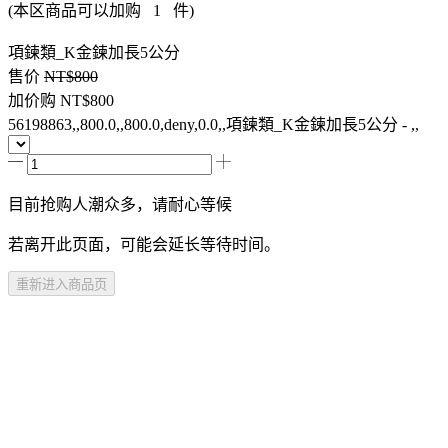
(本区商品可以加购
1
件)
項鍊類_K金鍊加長5公分
售价
NT$800
加价购
NT$800
56198863,,800.0,,800.0,deny,0.0,,項鍊類_K金鍊加長5公分 - ,,
目前抢购人潮众多，请耐心等候
若离开此页面，可能会延长等待时间。
重新进入商品页
商品介紹
規格說明
注意事項
加入购物车
尚未开卖
登录查看资格
购买资格不符
已售完，货到通知我