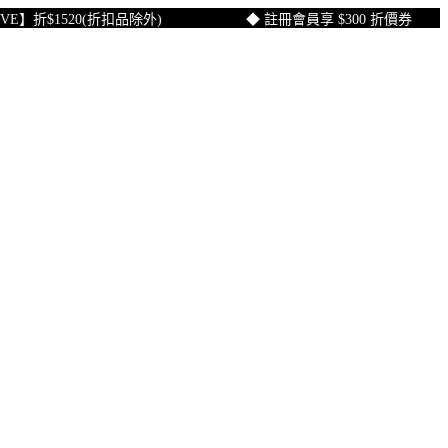
折$1520(折扣品除外)
◆ 註冊會員享 $300 折價券