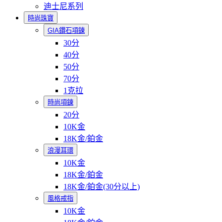
迪士尼系列
時尚珠寶
GIA鑽石項鍊
30分
40分
50分
70分
1克拉
時尚項鍊
20分
10K金
18K金/鉑金
浪漫耳環
10K金
18K金/鉑金
18K金/鉑金(30分以上)
風格戒指
10K金