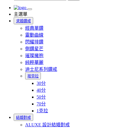
主選單
求婚鑽戒
經典單鑽
靈動曲線
閃耀排鑽
側鑽星芒
璀璨擁抱
純粹華麗
迪士尼系列鑽戒
按克拉
30分
40分
50分
70分
1克拉
結婚對戒
ALUXE 設計結婚對戒