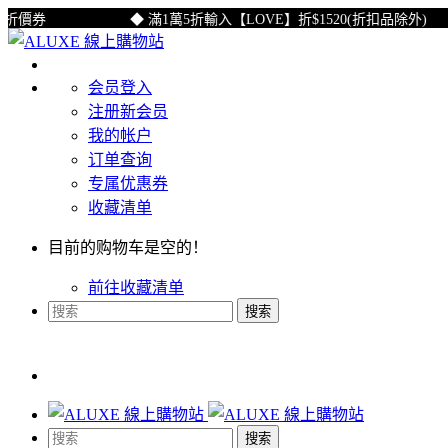
價券
◆ 滿1萬5折輸入【LOVE】折$1520(折扣品除外)
会员登入
注册新会员
我的帐户
订单查询
专属优惠券
收藏清单
目前的购物车是空的！
前往收藏清单
搜索
搜索