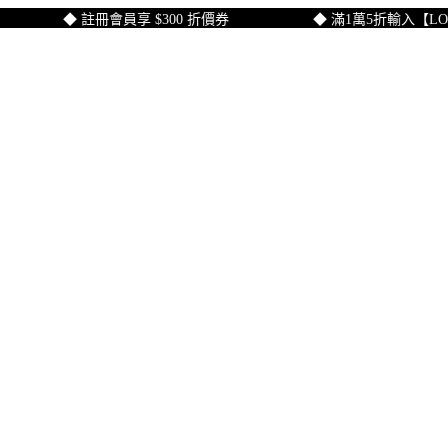
◆ 註冊會員享 $300 折價券
◆ 滿1萬5折輸入【LOVE】