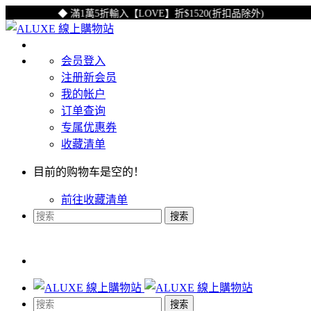
◆ 滿1萬5折輸入【LOVE】折$1520(折扣品除外)
◆
会员登入
注册新会员
我的帐户
订单查询
专属优惠券
收藏清单
目前的购物车是空的！
前往收藏清单
搜索
搜索