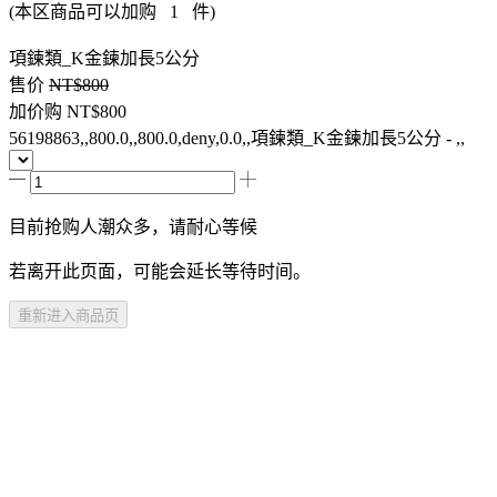
(本区商品可以加购
1
件)
項鍊類_K金鍊加長5公分
售价
NT$800
加价购
NT$800
56198863,,800.0,,800.0,deny,0.0,,項鍊類_K金鍊加長5公分 - ,,
目前抢购人潮众多，请耐心等候
若离开此页面，可能会延长等待时间。
重新进入商品页
商品介紹
規格說明
注意事項
加入购物车
尚未开卖
登录查看资格
购买资格不符
已售完，货到通知我