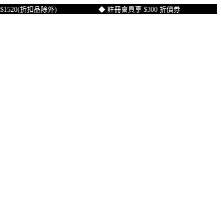
20(折扣品除外)
◆ 註冊會員享 $300 折價券
◆ 