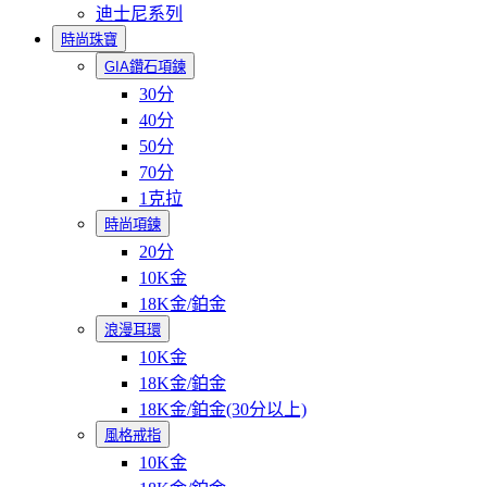
迪士尼系列
時尚珠寶
GIA鑽石項鍊
30分
40分
50分
70分
1克拉
時尚項鍊
20分
10K金
18K金/鉑金
浪漫耳環
10K金
18K金/鉑金
18K金/鉑金(30分以上)
風格戒指
10K金