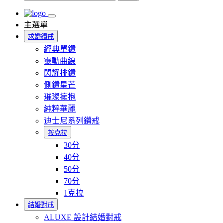
主選單
求婚鑽戒
經典單鑽
靈動曲線
閃耀排鑽
側鑽星芒
璀璨擁抱
純粹華麗
迪士尼系列鑽戒
按克拉
30分
40分
50分
70分
1克拉
結婚對戒
ALUXE 設計結婚對戒