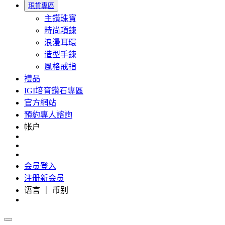
現貨專區
主鑽珠寶
時尚項鍊
浪漫耳環
造型手鍊
風格戒指
禮品
IGI培育鑽石專區
官方網站
預約專人諮詢
帐户
会员登入
注册新会员
语言 ｜ 币别