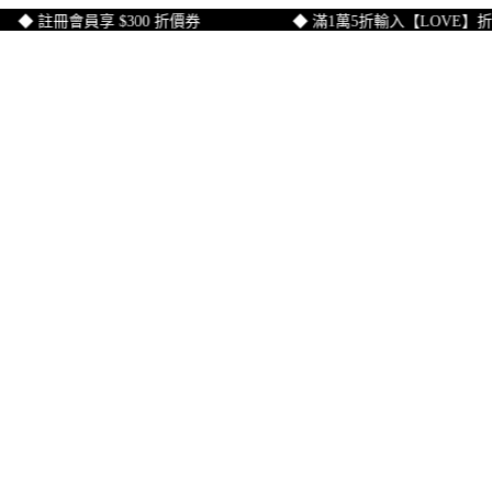
 註冊會員享 $300 折價券
◆ 滿1萬5折輸入【LOVE】折$15