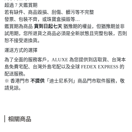
超過 7 天鑑賞期
若有缺件、商品毀損、刮傷、髒污等不完整
發票、包裝不齊，或珠寶盒損毀等…
鑑賞期為商品
貨到日起七天
猶豫期的權益，但猶豫期並非
試用期，您所退貨之商品必須是全新狀態且完整包裝，否則
恕不接受退換貨。
運送方式的選擇
為了全面的服務客戶，ALUXE 為您提供到店取貨、台灣本
島免費宅配、台灣外島宅配以及全球 FEDEX EXPRESS 的
配送服務。
※ 香港門市
不提供
「迪士尼系列」商品門市取件服務，敬
請見諒。
相關商品