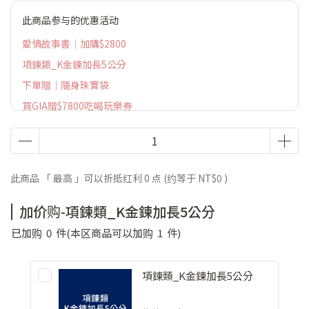
此商品参与的优惠活动
愛情故事書｜加購$2800
項鍊類_K金鍊加長5公分
下單贈｜隨身珠寶袋
買GIA贈$7800吃喝玩樂券
此商品 「 最高 」可以折抵红利
0
点 (约等于
NT$0
)
加价购-項鍊類_K金鍊加長5公分
已加购
0
件
(本区商品可以加购
1
件)
項鍊類_K金鍊加長5公分