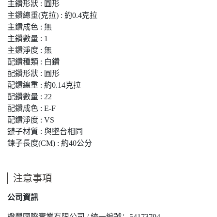
主鑽形狀 : 圓形
主鑽總重(克拉) : 約0.4克拉
主鑽成色 : 無
主鑽數量 : 1
主鑽淨度 : 無
配鑽種類 : 白鑽
配鑽形狀 : 圓形
配鑽總重 : 約0.14克拉
配鑽數量 : 22
配鑽成色 : E-F
配鑽淨度 : VS
鏈子材質 : 與墜台相同
鍊子長度(CM) : 約40公分
注意事項
公司資訊
橙豐國際實業有限公司 / 統一編號：54173794