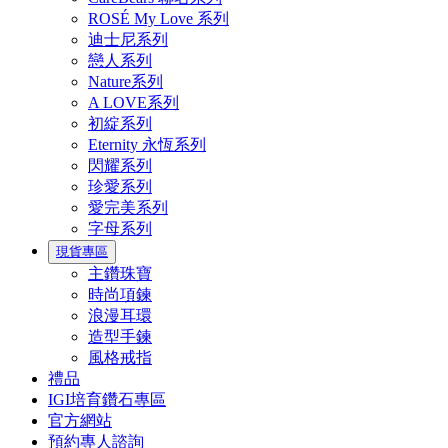
ROSÉ My Love 系列
迪士尼系列
戀人系列
Nature系列
A LOVE系列
初綻系列
Eternity 永恆系列
閃耀系列
珍愛系列
愛完美系列
字母系列
現貨專區
主鑽珠寶
時尚項鍊
浪漫耳環
造型手鍊
風格戒指
禮品
IGI培育鑽石專區
官方網站
預約專人諮詢