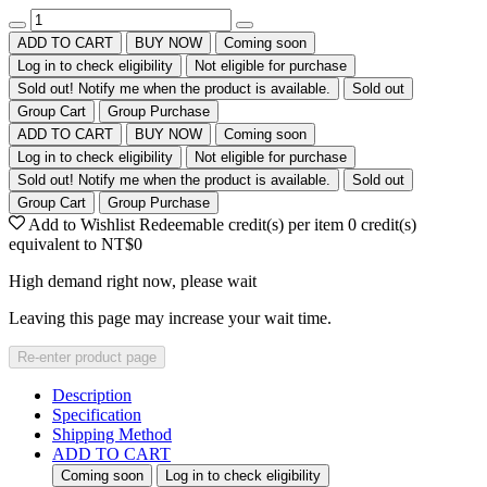
ADD TO CART
BUY NOW
Coming soon
Log in to check eligibility
Not eligible for purchase
Sold out! Notify me when the product is available.
Sold out
Group Cart
Group Purchase
ADD TO CART
BUY NOW
Coming soon
Log in to check eligibility
Not eligible for purchase
Sold out! Notify me when the product is available.
Sold out
Group Cart
Group Purchase
Add to Wishlist
Redeemable credit(s) per item
0
credit(s)
equivalent to
NT$0
High demand right now, please wait
Leaving this page may increase your wait time.
Re-enter product page
Description
Specification
Shipping Method
ADD TO CART
Coming soon
Log in to check eligibility