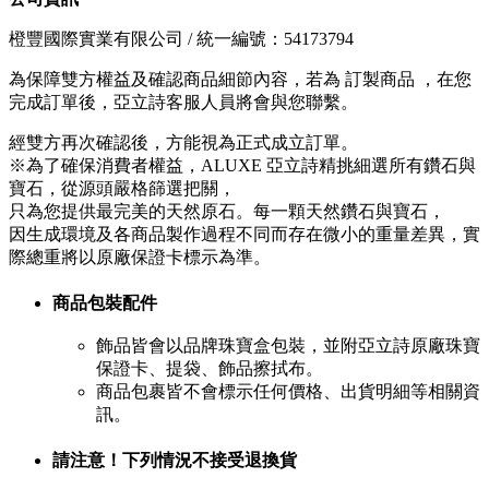
橙豐國際實業有限公司 / 統一編號：54173794
為保障雙方權益及確認商品細節內容，若為 訂製商品 ，在您
完成訂單後，亞立詩客服人員將會與您聯繫。
經雙方再次確認後，方能視為正式成立訂單。
※為了確保消費者權益，ALUXE 亞立詩精挑細選所有鑽石與
寶石，從源頭嚴格篩選把關，
只為您提供最完美的天然原石。每一顆天然鑽石與寶石，
因生成環境及各商品製作過程不同而存在微小的重量差異，實
際總重將以原廠保證卡標示為準。
商品包裝配件
飾品皆會以品牌珠寶盒包裝，並附亞立詩原廠珠寶
保證卡、提袋、飾品擦拭布。
商品包裹皆不會標示任何價格、出貨明細等相關資
訊。
請注意！下列情況不接受退換貨