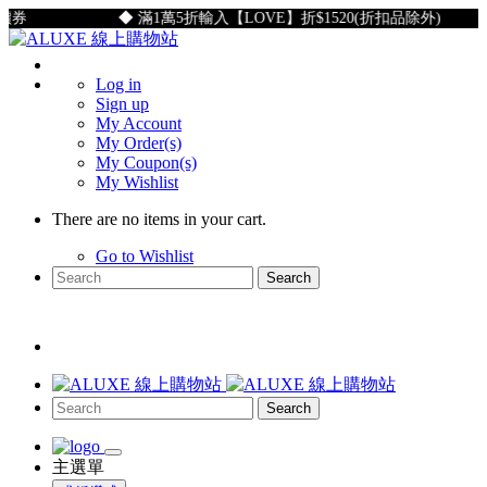
券
◆ 滿1萬5折輸入【LOVE】折$1520(折扣品除外)
Log in
Sign up
My Account
My Order(s)
My Coupon(s)
My Wishlist
There are no items in your cart.
Go to Wishlist
Search
Search
主選單