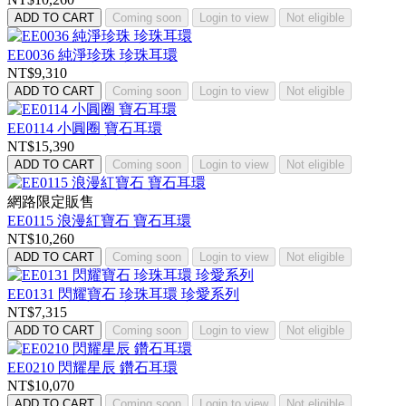
ADD TO CART
Coming soon
Login to view
Not eligible
EE0036 純淨珍珠 珍珠耳環
NT$9,310
ADD TO CART
Coming soon
Login to view
Not eligible
EE0114 小圓圈 寶石耳環
NT$15,390
ADD TO CART
Coming soon
Login to view
Not eligible
網路限定販售
EE0115 浪漫紅寶石 寶石耳環
NT$10,260
ADD TO CART
Coming soon
Login to view
Not eligible
EE0131 閃耀寶石 珍珠耳環 珍愛系列
NT$7,315
ADD TO CART
Coming soon
Login to view
Not eligible
EE0210 閃耀星辰 鑽石耳環
NT$10,070
ADD TO CART
Coming soon
Login to view
Not eligible