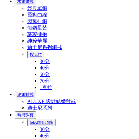
求婚鑽戒
經典單鑽
靈動曲線
閃耀排鑽
側鑽星芒
璀璨擁抱
純粹華麗
迪士尼系列鑽戒
按克拉
30分
40分
50分
70分
1克拉
結婚對戒
ALUXE 設計結婚對戒
迪士尼系列
時尚珠寶
GIA鑽石項鍊
30分
40分