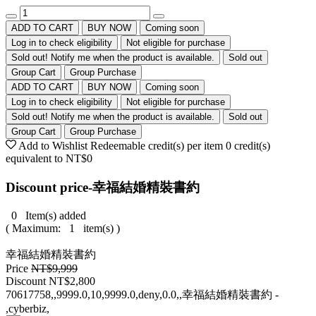
ADD TO CART
BUY NOW
Coming soon
Log in to check eligibility
Not eligible for purchase
Sold out! Notify me when the product is available.
Sold out
Group Cart
Group Purchase
ADD TO CART
BUY NOW
Coming soon
Log in to check eligibility
Not eligible for purchase
Sold out! Notify me when the product is available.
Sold out
Group Cart
Group Purchase
Add to Wishlist
Redeemable credit(s) per item
0
credit(s)
equivalent to
NT$0
Discount price-幸福結婚精裝書約
0
Item(s) added
( Maximum:
1
item(s) )
幸福結婚精裝書約
Price
NT$9,999
Discount
NT$2,800
70617758,,9999.0,10,9999.0,deny,0.0,,幸福結婚精裝書約 -
,cyberbiz,