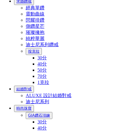
求婚鑽戒
經典單鑽
靈動曲線
閃耀排鑽
側鑽星芒
璀璨擁抱
純粹華麗
迪士尼系列鑽戒
按克拉
30分
40分
50分
70分
1克拉
結婚對戒
ALUXE 設計結婚對戒
迪士尼系列
時尚珠寶
GIA鑽石項鍊
30分
40分