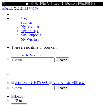
券
◆ 滿1萬5折輸入【LOVE】折$1520(折扣品除外)
Log in
Sign up
My Account
My Order(s)
My Coupon(s)
My Wishlist
There are no items in your cart.
Go to Wishlist
Search
Search
主選單