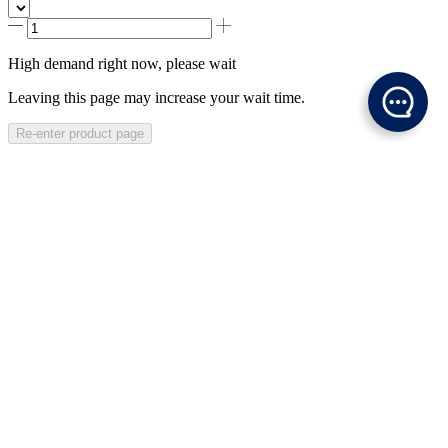
High demand right now, please wait
Leaving this page may increase your wait time.
Re-enter product page
Description
Specification
Shipping Method
ADD TO CART
Coming soon
Log in to check eligibility
Not eligible for purchase
Sold out! Notify me when the product is available.
Description