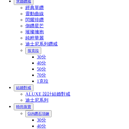
求婚鑽戒
經典單鑽
靈動曲線
閃耀排鑽
側鑽星芒
璀璨擁抱
純粹華麗
迪士尼系列鑽戒
按克拉
30分
40分
50分
70分
1克拉
結婚對戒
ALUXE 設計結婚對戒
迪士尼系列
時尚珠寶
GIA鑽石項鍊
30分
40分