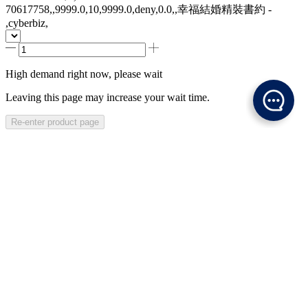
70617758,,9999.0,10,9999.0,deny,0.0,,幸福結婚精裝書約 -
,cyberbiz,
High demand right now, please wait
Leaving this page may increase your wait time.
Re-enter product page
Description
Specification
Shipping Method
ADD TO CART
Coming soon
Log in to check eligibility
Not eligible for purchase
Sold out! Notify me when the product is available.
Description