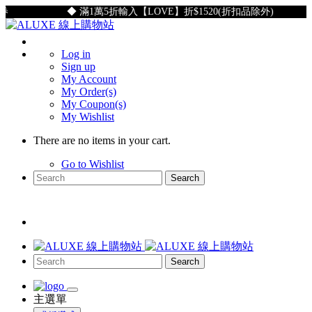
◆ 滿1萬5折輸入【LOVE】折$1520(折扣品除外)
Log in
Sign up
My Account
My Order(s)
My Coupon(s)
My Wishlist
There are no items in your cart.
Go to Wishlist
Search
Search
主選單