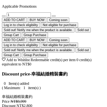
Applicable Promotions
ADD TO CART
BUY NOW
Coming soon
Log in to check eligibility
Not eligible for purchase
Sold out! Notify me when the product is available.
Sold out
Group Cart
Group Purchase
ADD TO CART
BUY NOW
Coming soon
Log in to check eligibility
Not eligible for purchase
Sold out! Notify me when the product is available.
Sold out
Group Cart
Group Purchase
Add to Wishlist
Redeemable credit(s) per item
0
credit(s)
equivalent to
NT$0
Discount price-幸福結婚精裝書約
0
Item(s) added
( Maximum:
1
item(s) )
幸福結婚精裝書約
Price
NT$9,999
Discount
NT$2,800