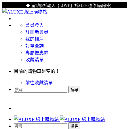
◆ 滿1萬5折輸入【LOVE】折$1520(折扣品除外)
會員登入
註冊新會員
我的帳戶
訂單查詢
專屬優惠券
收藏清單
目前的購物車是空的！
前往收藏清單
搜尋
搜尋