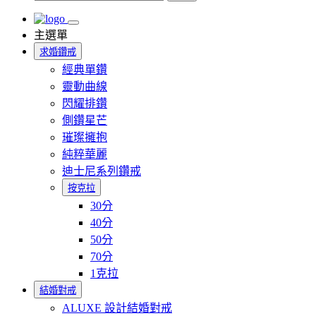
主選單
求婚鑽戒
經典單鑽
靈動曲線
閃耀排鑽
側鑽星芒
璀璨擁抱
純粹華麗
迪士尼系列鑽戒
按克拉
30分
40分
50分
70分
1克拉
結婚對戒
ALUXE 設計結婚對戒