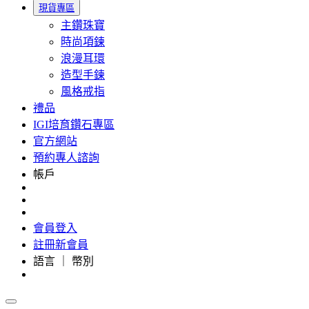
現貨專區
主鑽珠寶
時尚項鍊
浪漫耳環
造型手鍊
風格戒指
禮品
IGI培育鑽石專區
官方網站
預約專人諮詢
帳戶
會員登入
註冊新會員
語言 ｜ 幣別