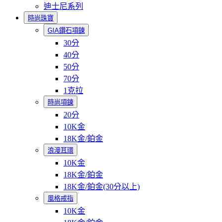
迪士尼系列
時尚珠寶
GIA鑽石項鍊
30分
40分
50分
70分
1克拉
時尚項鍊
20分
10K金
18K金/鉑金
浪漫耳環
10K金
18K金/鉑金
18K金/鉑金(30分以上)
風格戒指
10K金