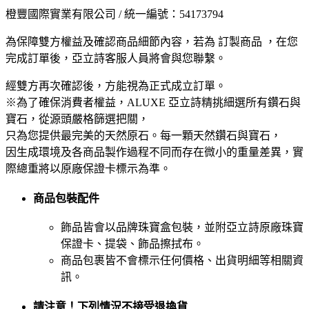
橙豐國際實業有限公司 / 統一編號：54173794
為保障雙方權益及確認商品細節內容，若為 訂製商品 ，在您
完成訂單後，亞立詩客服人員將會與您聯繫。
經雙方再次確認後，方能視為正式成立訂單。
※為了確保消費者權益，ALUXE 亞立詩精挑細選所有鑽石與
寶石，從源頭嚴格篩選把關，
只為您提供最完美的天然原石。每一顆天然鑽石與寶石，
因生成環境及各商品製作過程不同而存在微小的重量差異，實
際總重將以原廠保證卡標示為準。
商品包裝配件
飾品皆會以品牌珠寶盒包裝，並附亞立詩原廠珠寶
保證卡、提袋、飾品擦拭布。
商品包裹皆不會標示任何價格、出貨明細等相關資
訊。
請注意！下列情況不接受退換貨