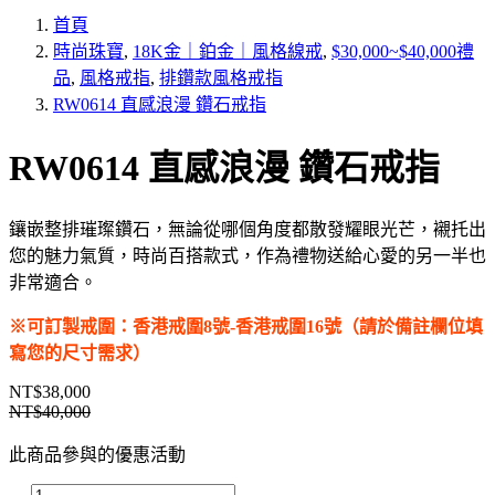
首頁
時尚珠寶
,
18K金｜鉑金｜風格線戒
,
$30,000~$40,000禮
品
,
風格戒指
,
排鑽款風格戒指
RW0614 直感浪漫 鑽石戒指
RW0614 直感浪漫 鑽石戒指
鑲嵌整排璀璨鑽石，無論從哪個角度都散發耀眼光芒，襯托出
您的魅力氣質，時尚百搭款式，作為禮物送給心愛的另一半也
非常適合。
※可訂製戒圍：香港戒圍8號-香港戒圍16號（請於備註欄位填
寫您的尺寸需求）
NT$38,000
NT$40,000
此商品參與的優惠活動