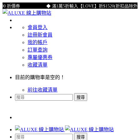
0 折價券
◆ 滿1萬5折輸入【LOVE】折$1520(折扣品除外)
會員登入
註冊新會員
我的帳戶
訂單查詢
專屬優惠券
收藏清單
目前的購物車是空的！
前往收藏清單
搜尋
搜尋