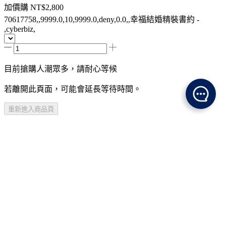
加價購
NT$2,800
70617758,,9999.0,10,9999.0,deny,0.0,,幸福結婚精裝書約 -
,cyberbiz,
目前搶購人潮眾多，請耐心等候
若離開此頁面，可能會延長等待時間。
重新進入商品頁
商品介紹
規格說明
注意事項
加入購物車
尚未開賣
登入查看資格
購買資格不符
已售完，貨到通知我
商品介紹