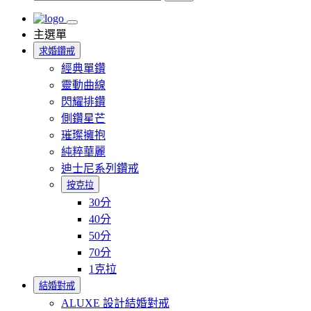
主選單
求婚鑽戒
經典單鑽
靈動曲線
閃耀排鑽
側鑽星芒
璀璨擁抱
純粹華麗
迪士尼系列鑽戒
按克拉
30分
40分
50分
70分
1克拉
結婚對戒
ALUXE 設計結婚對戒