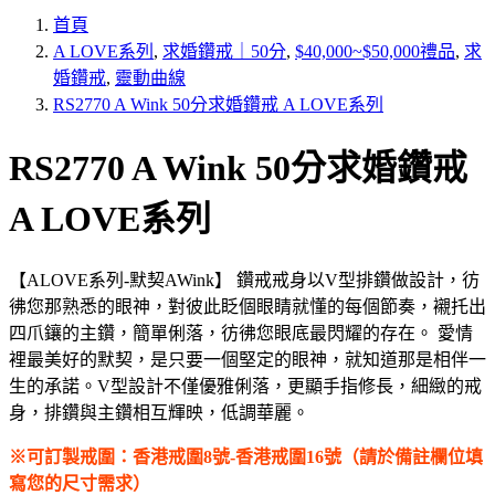
首頁
A LOVE系列
,
求婚鑽戒｜50分
,
$40,000~$50,000禮品
,
求
婚鑽戒
,
靈動曲線
RS2770 A Wink 50分求婚鑽戒 A LOVE系列
RS2770 A Wink 50分求婚鑽戒
A LOVE系列
【ALOVE系列-默契AWink】 鑽戒戒身以V型排鑽做設計，彷
彿您那熟悉的眼神，對彼此眨個眼睛就懂的每個節奏，襯托出
四爪鑲的主鑽，簡單俐落，彷彿您眼底最閃耀的存在。 愛情
裡最美好的默契，是只要一個堅定的眼神，就知道那是相伴一
生的承諾。V型設計不僅優雅俐落，更顯手指修長，細緻的戒
身，排鑽與主鑽相互輝映，低調華麗。
※可訂製戒圍：香港戒圍8號-香港戒圍16號（請於備註欄位填
寫您的尺寸需求）