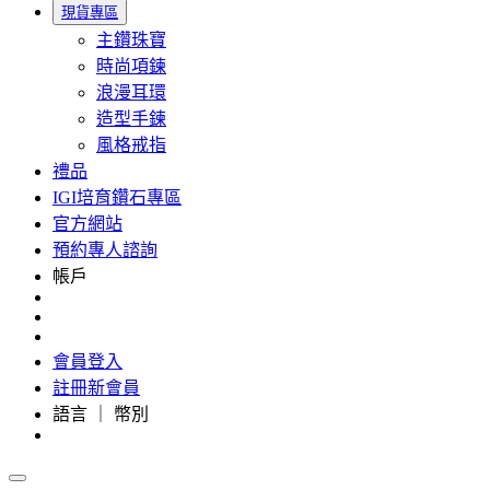
現貨專區
主鑽珠寶
時尚項鍊
浪漫耳環
造型手鍊
風格戒指
禮品
IGI培育鑽石專區
官方網站
預約專人諮詢
帳戶
會員登入
註冊新會員
語言 ｜ 幣別