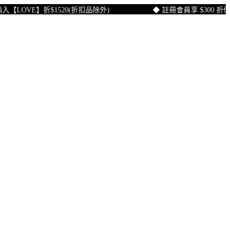
LOVE】折$1520(折扣品除外)
◆ 註冊會員享 $300 折價券