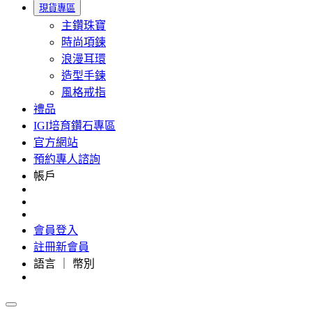
現貨專區
主鑽珠寶
時尚項鍊
浪漫耳環
造型手鍊
風格戒指
禮品
IGI培育鑽石專區
官方網站
預約專人諮詢
帳戶
會員登入
註冊新會員
語言 ｜ 幣別