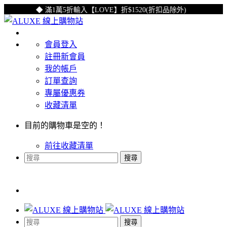
◆ 滿1萬5折輸入【LOVE】折$1520(折扣品除外)
◆
會員登入
註冊新會員
我的帳戶
訂單查詢
專屬優惠券
收藏清單
目前的購物車是空的！
前往收藏清單
搜尋
搜尋