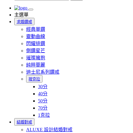
主選單
求婚鑽戒
經典單鑽
靈動曲線
閃耀排鑽
側鑽星芒
璀璨擁抱
純粹華麗
迪士尼系列鑽戒
按克拉
30分
40分
50分
70分
1克拉
結婚對戒
ALUXE 設計結婚對戒