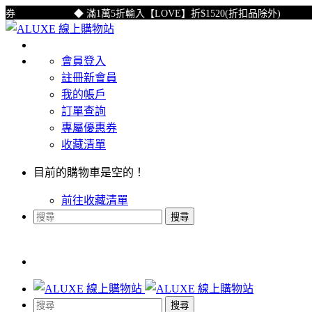
◆ 滿1萬5折輸入【LOVE】折$1520(折扣品除外)
會員登入
註冊新會員
我的帳戶
訂單查詢
專屬優惠券
收藏清單
目前的購物車是空的！
前往收藏清單
搜尋
搜尋