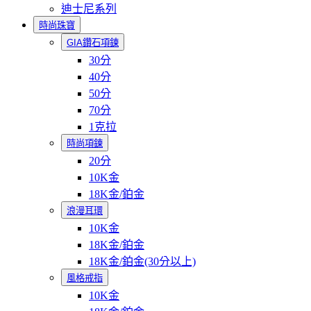
迪士尼系列
時尚珠寶
GIA鑽石項鍊
30分
40分
50分
70分
1克拉
時尚項鍊
20分
10K金
18K金/鉑金
浪漫耳環
10K金
18K金/鉑金
18K金/鉑金(30分以上)
風格戒指
10K金