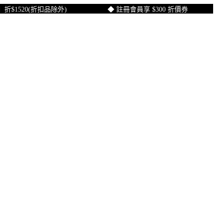
520(折扣品除外)
◆ 註冊會員享 $300 折價券