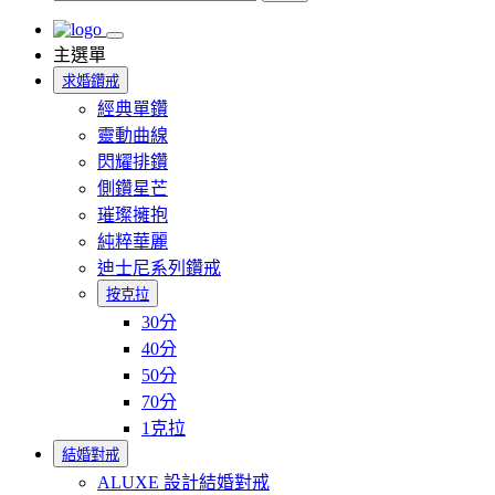
主選單
求婚鑽戒
經典單鑽
靈動曲線
閃耀排鑽
側鑽星芒
璀璨擁抱
純粹華麗
迪士尼系列鑽戒
按克拉
30分
40分
50分
70分
1克拉
結婚對戒
ALUXE 設計結婚對戒