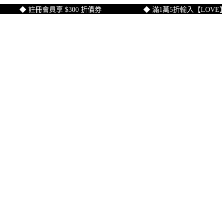
◆ 註冊會員享 $300 折價券
◆ 滿1萬5折輸入【LOVE】折$1