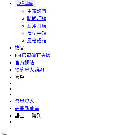
現貨專區
主鑽珠寶
時尚項鍊
浪漫耳環
造型手鍊
風格戒指
禮品
IGI培育鑽石專區
官方網站
預約專人諮詢
帳戶
會員登入
註冊新會員
語言 ｜ 幣別