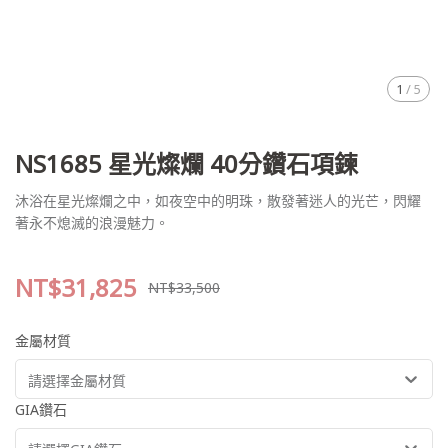
1
/
5
NS1685 星光燦爛 40分鑽石項鍊
沐浴在星光燦爛之中，如夜空中的明珠，散發著迷人的光芒，閃耀
著永不熄滅的浪漫魅力。
NT$31,825
NT$33,500
金屬材質
請選擇金屬材質
GIA鑽石