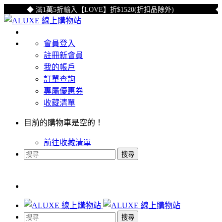
◆ 滿1萬5折輸入【LOVE】折$1520(折扣品除外)
◆ 
會員登入
註冊新會員
我的帳戶
訂單查詢
專屬優惠券
收藏清單
目前的購物車是空的！
前往收藏清單
搜尋
搜尋