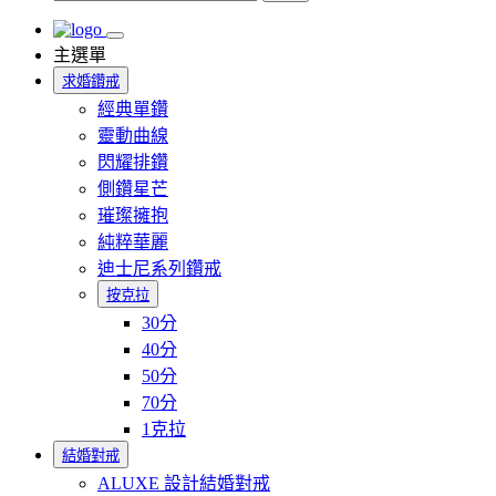
主選單
求婚鑽戒
經典單鑽
靈動曲線
閃耀排鑽
側鑽星芒
璀璨擁抱
純粹華麗
迪士尼系列鑽戒
按克拉
30分
40分
50分
70分
1克拉
結婚對戒
ALUXE 設計結婚對戒