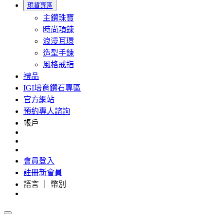
現貨專區
主鑽珠寶
時尚項鍊
浪漫耳環
造型手鍊
風格戒指
禮品
IGI培育鑽石專區
官方網站
預約專人諮詢
帳戶
會員登入
註冊新會員
語言 ｜ 幣別