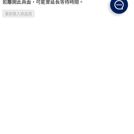
若離開此頁面，可能會延長等待時間。
重新進入商品頁
商品介紹
規格說明
注意事項
加入購物車
尚未開賣
登入查看資格
購買資格不符
已售完，貨到通知我
商品介紹
規格說明
配鑽種類 : 白鑽/天然淡水珍珠8-8.5mm
配鑽形狀 : 圓形
配鑽總重 : 約 0.15 克拉