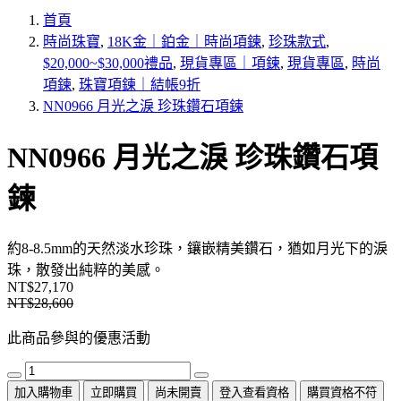
首頁
時尚珠寶
,
18K金｜鉑金｜時尚項鍊
,
珍珠款式
,
$20,000~$30,000禮品
,
現貨專區｜項鍊
,
現貨專區
,
時尚
項鍊
,
珠寶項鍊｜結帳9折
NN0966 月光之淚 珍珠鑽石項鍊
NN0966 月光之淚 珍珠鑽石項
鍊
約8-8.5mm的天然淡水珍珠，鑲嵌精美鑽石，猶如月光下的淚
珠，散發出純粹的美感。
NT$27,170
NT$28,600
此商品參與的優惠活動
加入購物車
立即購買
尚未開賣
登入查看資格
購買資格不符