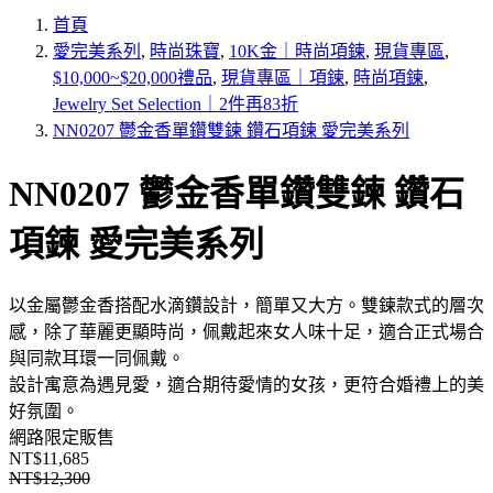
首頁
愛完美系列
,
時尚珠寶
,
10K金｜時尚項鍊
,
現貨專區
,
$10,000~$20,000禮品
,
現貨專區｜項鍊
,
時尚項鍊
,
Jewelry Set Selection｜2件再83折
NN0207 鬱金香單鑽雙鍊 鑽石項鍊 愛完美系列
NN0207 鬱金香單鑽雙鍊 鑽石
項鍊 愛完美系列
以金屬鬱金香搭配水滴鑽設計，簡單又大方。雙鍊款式的層次
感，除了華麗更顯時尚，佩戴起來女人味十足，適合正式場合
與同款耳環一同佩戴。
設計寓意為遇見愛，適合期待愛情的女孩，更符合婚禮上的美
好氛圍。
網路限定販售
NT$11,685
NT$12,300