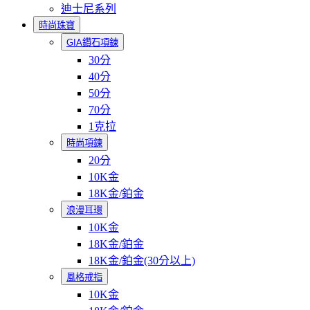
迪士尼系列
時尚珠寶
GIA鑽石項鍊
30分
40分
50分
70分
1克拉
時尚項鍊
20分
10K金
18K金/鉑金
浪漫耳環
10K金
18K金/鉑金
18K金/鉑金(30分以上)
風格戒指
10K金