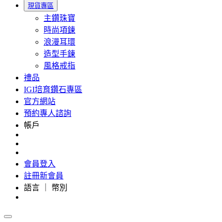
現貨專區
主鑽珠寶
時尚項鍊
浪漫耳環
造型手鍊
風格戒指
禮品
IGI培育鑽石專區
官方網站
預約專人諮詢
帳戶
會員登入
註冊新會員
語言 ｜ 幣別