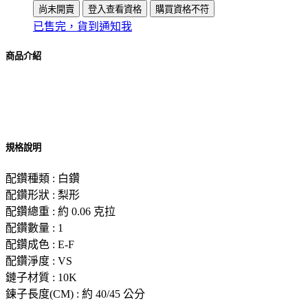
尚未開賣
登入查看資格
購買資格不符
已售完，貨到通知我
商品介紹
規格說明
配鑽種類 : 白鑽
配鑽形狀 : 梨形
配鑽總重 : 約 0.06 克拉
配鑽數量 : 1
配鑽成色 : E-F
配鑽淨度 : VS
鏈子材質 : 10K
鍊子長度(CM) : 約 40/45 公分