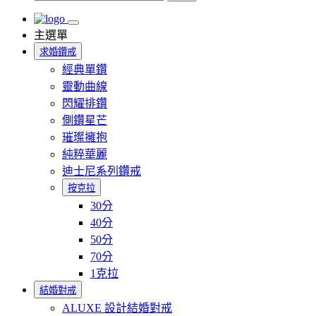
主選單
求婚鑽戒
經典單鑽
靈動曲線
閃耀排鑽
側鑽星芒
璀璨擁抱
純粹華麗
迪士尼系列鑽戒
按克拉
30分
40分
50分
70分
1克拉
結婚對戒
ALUXE 設計結婚對戒