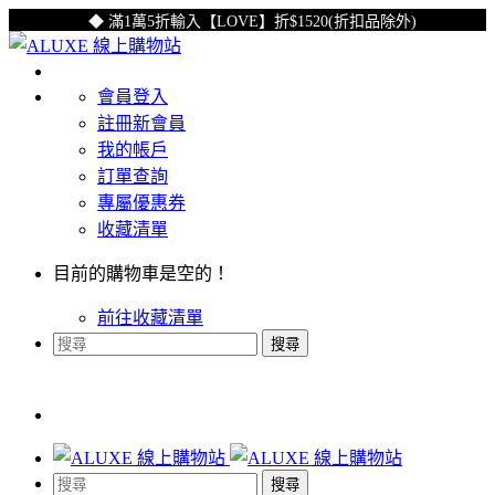
◆ 滿1萬5折輸入【LOVE】折$1520(折扣品除外)
會員登入
註冊新會員
我的帳戶
訂單查詢
專屬優惠券
收藏清單
目前的購物車是空的！
前往收藏清單
搜尋
搜尋