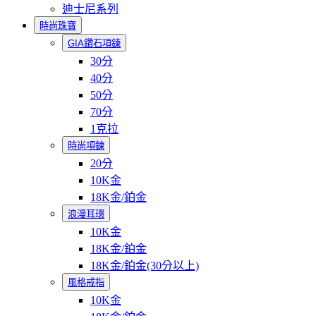
迪士尼系列
時尚珠寶
GIA鑽石項鍊
30分
40分
50分
70分
1克拉
時尚項鍊
20分
10K金
18K金/鉑金
浪漫耳環
10K金
18K金/鉑金
18K金/鉑金(30分以上)
風格戒指
10K金