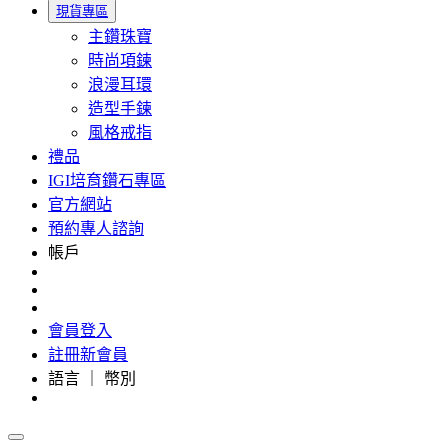
現貨專區
主鑽珠寶
時尚項鍊
浪漫耳環
造型手鍊
風格戒指
禮品
IGI培育鑽石專區
官方網站
預約專人諮詢
帳戶
會員登入
註冊新會員
語言 ｜ 幣別