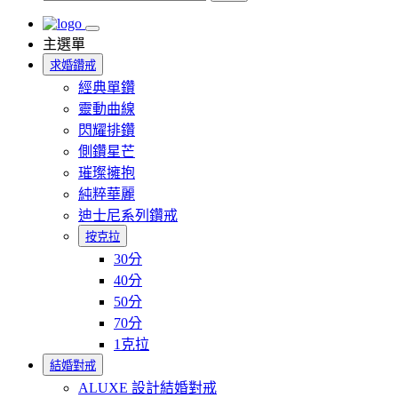
主選單
求婚鑽戒
經典單鑽
靈動曲線
閃耀排鑽
側鑽星芒
璀璨擁抱
純粹華麗
迪士尼系列鑽戒
按克拉
30分
40分
50分
70分
1克拉
結婚對戒
ALUXE 設計結婚對戒