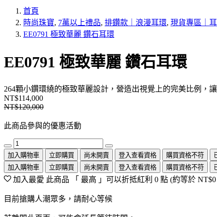
首頁
時尚珠寶
,
7萬以上禮品
,
排鑽款｜浪漫耳環
,
現貨專區｜耳
EE0791 極致華麗 鑽石耳環
EE0791 極致華麗 鑽石耳環
264顆小鑽環繞的極致華麗設計，營造出視覺上的完美比例，
NT$114,000
NT$120,000
此商品參與的優惠活動
加入購物車
立即購買
尚未開賣
登入查看資格
購買資格不符
加入購物車
立即購買
尚未開賣
登入查看資格
購買資格不符
加入最愛
此商品 「 最高 」可以折抵紅利
0
點 (約等於
NT$0
目前搶購人潮眾多，請耐心等候