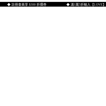
◆ 註冊會員享 $300 折價券
◆ 滿1萬5折輸入【LOVE】折$1