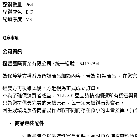
配鑽數量 : 264
配鑽成色 : E-F
配鑽淨度 : VS
注意事項
公司資訊
橙豐國際實業有限公司 / 統一編號：54173794
為保障雙方權益及確認商品細節內容，若為 訂製商品 ，在您
經雙方再次確認後，方能視為正式成立訂單。
※為了確保消費者權益，ALUXE 亞立詩精挑細選所有鑽石與
只為您提供最完美的天然原石。每一顆天然鑽石與寶石，
因生成環境及各商品製作過程不同而存在微小的重量差異，實
商品包裝配件
飾品皆會以品牌珠寶盒包裝，並附亞立詩原廠珠寶