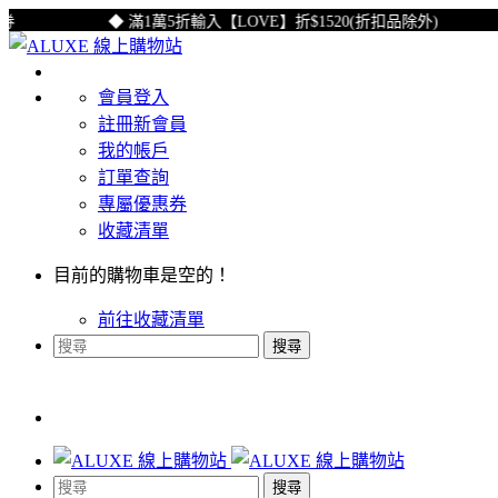
◆ 滿1萬5折輸入【LOVE】折$1520(折扣品除外)
會員登入
註冊新會員
我的帳戶
訂單查詢
專屬優惠券
收藏清單
目前的購物車是空的！
前往收藏清單
搜尋
搜尋