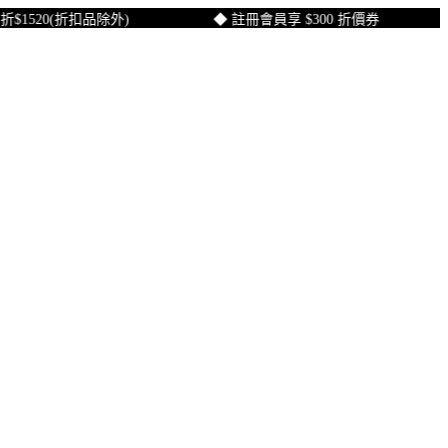
520(折扣品除外)
◆ 註冊會員享 $300 折價券
◆