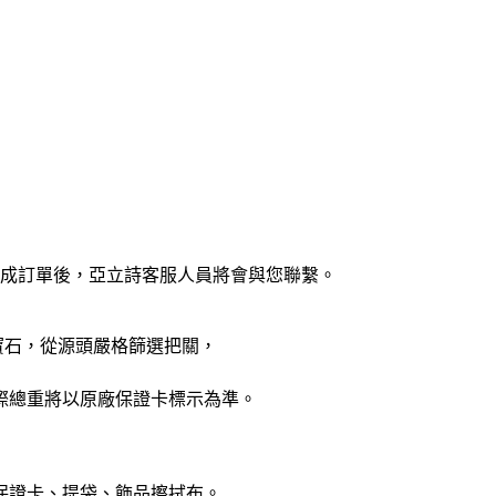
完成訂單後，亞立詩客服人員將會與您聯繫。
寶石，從源頭嚴格篩選把關，
際總重將以原廠保證卡標示為準。
保證卡、提袋、飾品擦拭布。