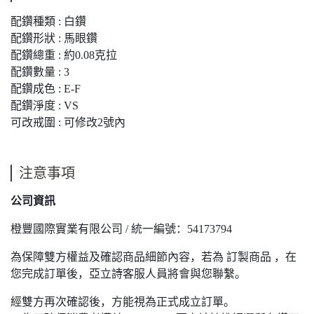
配鑽種類 : 白鑽
配鑽形狀 : 馬眼鑽
配鑽總重 : 約0.08克拉
配鑽數量 : 3
配鑽成色 : E-F
配鑽淨度 : VS
可改戒圍 : 可修改2號內
注意事項
公司資訊
橙豐國際實業有限公司 / 統一編號：54173794
為保障雙方權益及確認商品細節內容，若為 訂製商品 ，在
您完成訂單後，亞立詩客服人員將會與您聯繫。
經雙方再次確認後，方能視為正式成立訂單。