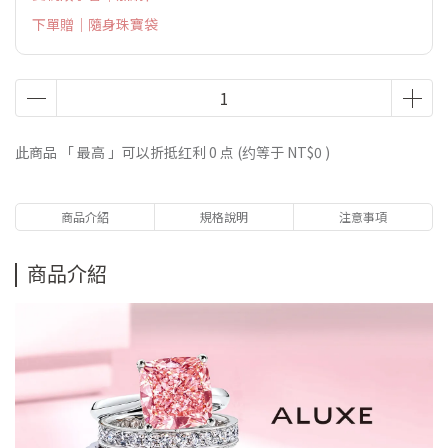
下單贈｜隨身珠寶袋
此商品 「 最高 」可以折抵红利
0
点 (约等于
NT$0
)
商品介紹
規格說明
注意事項
商品介紹