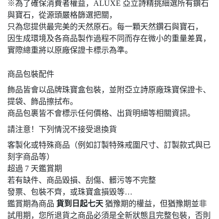
※為了確保消費者權益，ALUXE 亞立詩精挑細選所有鑽石
與寶石，從源頭嚴格篩選把關，
只為您提供最完美的天然原石。每一顆天然鑽石與寶石，
因生成環境及各商品製作過程不同而存在微小的重量差異，
實際總重將以原廠保證卡標示為準。
商品包裝配件
飾品皆會以品牌珠寶盒包裝，並附亞立詩原廠珠寶保證卡、
提袋、飾品擦拭布。
商品包裹皆不會標示任何價格、出貨明細等相關資訊。
請注意！下列情況不接受退換貨
客製化或特殊商品（例如訂製特殊戒圍尺寸、訂製款式與已
刻字商品等）
超過 7 天鑑賞期
若有缺件、商品毀損、刮傷、髒污等不完整
發票、包裝不齊，或珠寶盒損毀等…
鑑賞期為商品
貨到日起七天
猶豫期的權益，但猶豫期並非
試用期，您所退貨之商品必須是全新狀態且完整包裝，否則