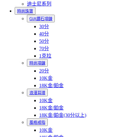
迪士尼系列
時尚珠寶
GIA鑽石項鍊
30分
40分
50分
70分
1克拉
時尚項鍊
20分
10K金
18K金/鉑金
浪漫耳環
10K金
18K金/鉑金
18K金/鉑金(30分以上)
風格戒指
10K金