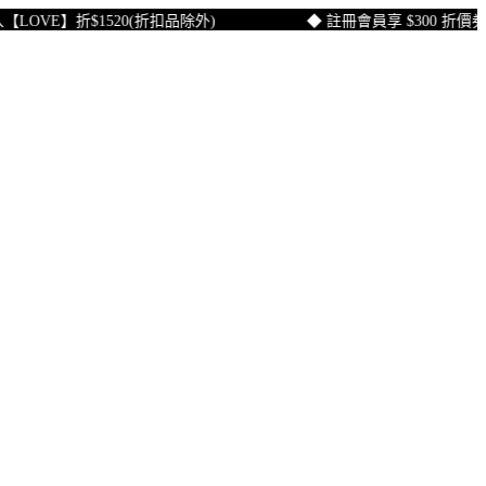
VE】折$1520(折扣品除外)
◆ 註冊會員享 $300 折價券