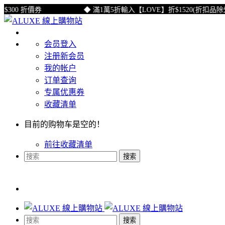
0 折價券
◆ 滿1萬5折輸入【LOVE】折$1520(折扣品除外)
会员登入
注册新会员
我的帐户
订单查询
专属优惠券
收藏清单
目前的购物车是空的！
前往收藏清单
搜索
搜索