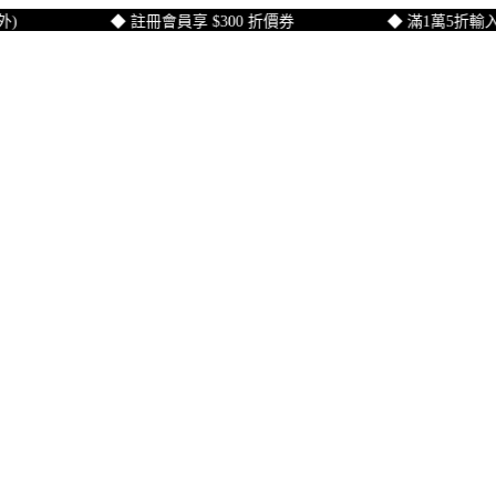
◆ 註冊會員享 $300 折價券
◆ 滿1萬5折輸入【LO