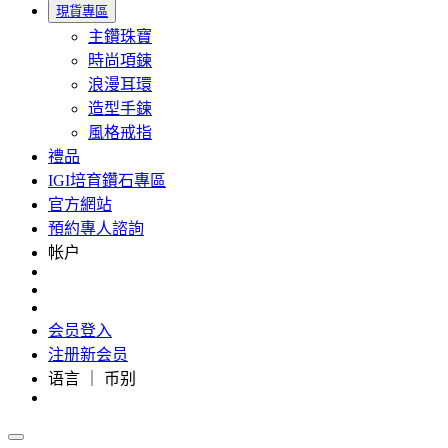
現貨專區
主鑽珠寶
時尚項鍊
浪漫耳環
造型手鍊
風格戒指
禮品
IGI培育鑽石專區
官方網站
預約專人諮詢
帐户
会员登入
注册新会员
语言 ｜ 币别