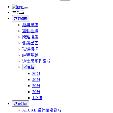
主選單
求婚鑽戒
經典單鑽
靈動曲線
閃耀排鑽
側鑽星芒
璀璨擁抱
純粹華麗
迪士尼系列鑽戒
按克拉
30分
40分
50分
70分
1克拉
結婚對戒
ALUXE 設計結婚對戒