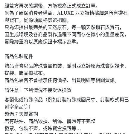
經雙方再次確認後，方能視為正式成立訂單。
※為了確保消費者權益，ALUXE 亞立詩精挑細選所有鑽石
與寶石，從源頭嚴格篩選把關，
只為您提供最完美的天然原石。每一顆天然鑽石與寶石，
因生成環境及各商品製作過程不同而存在微小的重量差異，
實際總重將以原廠保證卡標示為準。
商品包裝配件
飾品皆會以品牌珠寶盒包裝，並附亞立詩原廠珠寶保證卡、
提袋、飾品擦拭布。
商品包裹皆不會標示任何價格、出貨明細等相關資訊。
請注意！下列情況不接受退換貨
客製化或特殊商品（例如訂製特殊戒圍尺寸、訂製款式與已
刻字商品等）
超過 7 天鑑賞期
若有缺件、商品毀損、刮傷、髒污等不完整
發票、包裝不齊，或珠寶盒損毀等…