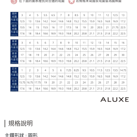
規格說明
主鑽形狀 : 圓形