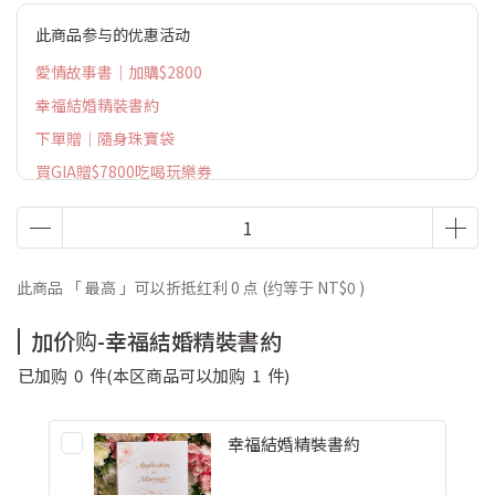
此商品参与的优惠活动
愛情故事書｜加購$2800
幸福結婚精裝書約
下單贈｜隨身珠寶袋
買GIA贈$7800吃喝玩樂券
此商品 「 最高 」可以折抵红利
0
点 (约等于
NT$0
)
加价购-幸福結婚精裝書約
已加购
0
件
(本区商品可以加购
1
件)
幸福結婚精裝書約