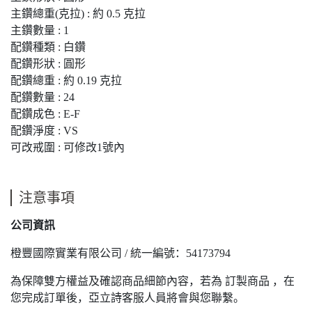
主鑽總重(克拉) : 約 0.5 克拉
主鑽數量 : 1
配鑽種類 : 白鑽
配鑽形狀 : 圓形
配鑽總重 : 約 0.19 克拉
配鑽數量 : 24
配鑽成色 : E-F
配鑽淨度 : VS
可改戒圍 : 可修改1號內
注意事項
公司資訊
橙豐國際實業有限公司 / 統一編號：54173794
為保障雙方權益及確認商品細節內容，若為 訂製商品 ，在
您完成訂單後，亞立詩客服人員將會與您聯繫。