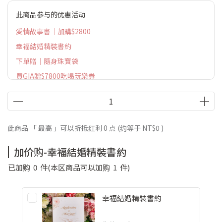
此商品参与的优惠活动
愛情故事書｜加購$2800
幸福結婚精裝書約
下單贈｜隨身珠寶袋
買GIA贈$7800吃喝玩樂券
此商品 「 最高 」可以折抵红利
0
点 (约等于
NT$0
)
加价购-幸福結婚精裝書約
已加购
0
件
(本区商品可以加购
1
件)
幸福結婚精裝書約