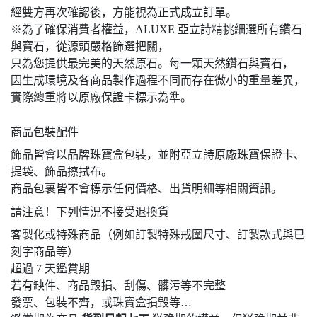
經雙方再次確認後，方能視為正式成立訂單。
※為了確保消費者權益，ALUXE 亞立詩精挑細選所有鑽石
與寶石，從源頭嚴格篩選把關，
只為您提供最完美的天然原石。每一顆天然鑽石與寶石，
因生成環境及各商品製作過程不同而存在微小的重量差異，
實際總重將以原廠保證卡標示為準。
商品包裝配件
飾品皆會以品牌珠寶盒包裝，並附亞立詩原廠珠寶保證卡、
提袋、飾品擦拭布。
商品包裹皆不會標示任何價格、出貨明細等相關資訊。
請注意！下列情況不接受退換貨
客製化或特殊商品（例如訂製特殊戒圍尺寸、訂製款式與已
刻字商品等）
超過 7 天鑑賞期
若有缺件、商品毀損、刮傷、髒污等不完整
發票、包裝不齊，或珠寶盒損毀等…