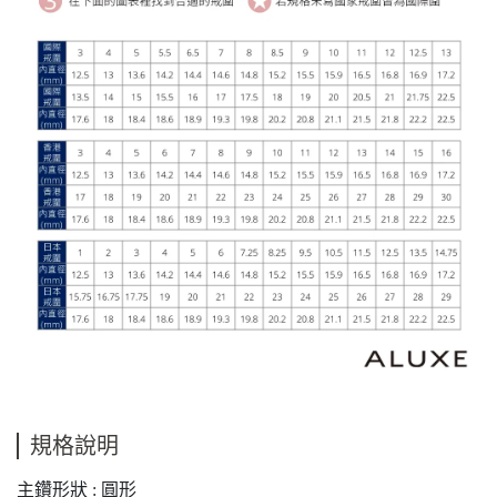
規格說明
主鑽形狀 : 圓形