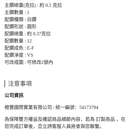
主鑽總重(克拉) : 約 0.5 克拉
主鑽數量 : 1
配鑽種類 : 白鑽
配鑽形狀 : 圓形
配鑽總重 : 約 0.37克拉
配鑽數量 : 12
配鑽成色 : E-F
配鑽淨度 : VS
可改戒圍 : 可修改2號內
注意事項
公司資訊
橙豐國際實業有限公司 / 統一編號：54173794
為保障雙方權益及確認商品細節內容，若為 訂製商品 ，在
您完成訂單後，亞立詩客服人員將會與您聯繫。