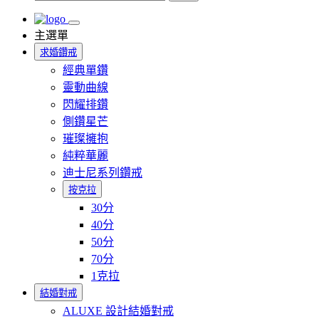
主選單
求婚鑽戒
經典單鑽
靈動曲線
閃耀排鑽
側鑽星芒
璀璨擁抱
純粹華麗
迪士尼系列鑽戒
按克拉
30分
40分
50分
70分
1克拉
結婚對戒
ALUXE 設計結婚對戒