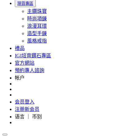
現貨專區
主鑽珠寶
時尚項鍊
浪漫耳環
造型手鍊
風格戒指
禮品
IGI培育鑽石專區
官方網站
預約專人諮詢
帐户
会员登入
注册新会员
语言 ｜ 币别