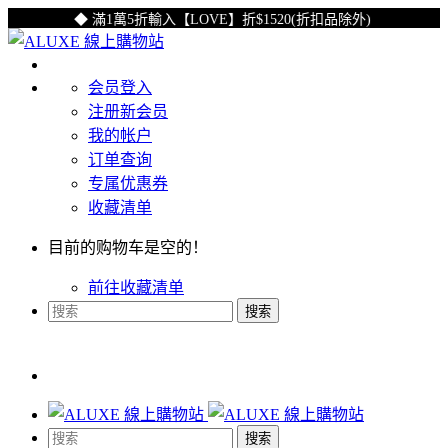
◆ 滿1萬5折輸入【LOVE】折$1520(折扣品除外)
◆
会员登入
注册新会员
我的帐户
订单查询
专属优惠券
收藏清单
目前的购物车是空的！
前往收藏清单
搜索
搜索