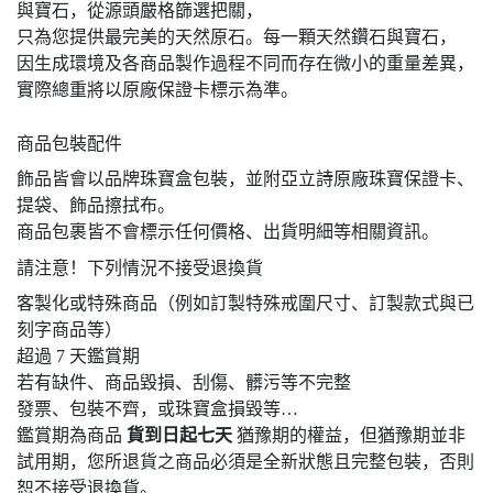
與寶石，從源頭嚴格篩選把關，
只為您提供最完美的天然原石。每一顆天然鑽石與寶石，
因生成環境及各商品製作過程不同而存在微小的重量差異，
實際總重將以原廠保證卡標示為準。
商品包裝配件
飾品皆會以品牌珠寶盒包裝，並附亞立詩原廠珠寶保證卡、
提袋、飾品擦拭布。
商品包裹皆不會標示任何價格、出貨明細等相關資訊。
請注意！下列情況不接受退換貨
客製化或特殊商品（例如訂製特殊戒圍尺寸、訂製款式與已
刻字商品等）
超過 7 天鑑賞期
若有缺件、商品毀損、刮傷、髒污等不完整
發票、包裝不齊，或珠寶盒損毀等…
鑑賞期為商品
貨到日起七天
猶豫期的權益，但猶豫期並非
試用期，您所退貨之商品必須是全新狀態且完整包裝，否則
恕不接受退換貨。