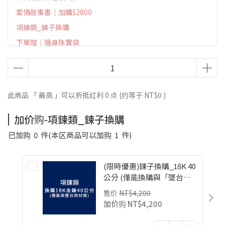
愛情故事書｜加購$2800
項鍊類_鍊子換購
下單贈｜隨身珠寶袋
此商品 「 最高 」可以折抵红利
0
点 (约等于
NT$0
)
加价购-項鍊類_鍊子換購
已加购
0
件
(本区商品可以加购
1
件)
(限時優惠)鍊子換購_18K 40
公分 (僅能換購與「墜台」
相同材質之鍊身)
售价
NT$4,200
加价购
NT$4,200