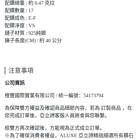
配鑽總重 : 約 0.47 克拉
配鑽數量 : 17
配鑽成色 : E-F
配鑽淨度 : VS
鏈子材質 : 925純銀
鍊子長度(CM) : 約 40 公分
注意事項
公司資訊
橙豐國際實業有限公司 / 統一編號：54173794
為保障雙方權益及確認商品細節內容，若為 訂製商品 ，在
您完成訂單後，亞立詩客服人員將會與您聯繫。
經雙方再次確認後，方能視為正式成立訂單。
※為了確保消費者權益，ALUXE 亞立詩精挑細選所有鑽石