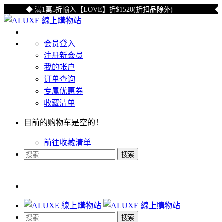
◆ 滿1萬5折輸入【LOVE】折$1520(折扣品除外)
◆ 註
会员登入
注册新会员
我的帐户
订单查询
专属优惠券
收藏清单
目前的购物车是空的！
前往收藏清单
搜索
搜索