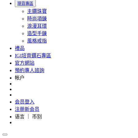
現貨專區
主鑽珠寶
時尚項鍊
浪漫耳環
造型手鍊
風格戒指
禮品
IGI培育鑽石專區
官方網站
預約專人諮詢
帐户
会员登入
注册新会员
语言 ｜ 币别