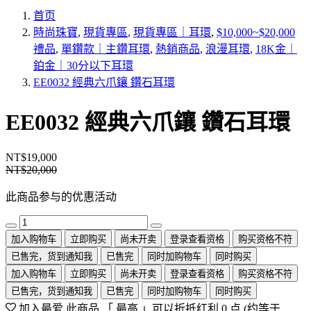
首页
時尚珠寶
,
現貨專區
,
現貨專區｜耳環
,
$10,000~$20,000
禮品
,
單鑽款｜主鑽耳環
,
熱銷商品
,
浪漫耳環
,
18K金｜
鉑金｜30分以下耳環
EE0032 經典六爪鑲 鑽石耳環
EE0032 經典六爪鑲 鑽石耳環
NT$19,000
NT$20,000
此商品参与的优惠活动
加入购物车
立即购买
尚未开卖
登录查看资格
购买资格不符
已售完，货到通知我
已售完
同时加购物车
同时购买
加入购物车
立即购买
尚未开卖
登录查看资格
购买资格不符
已售完，货到通知我
已售完
同时加购物车
同时购买
加入最爱
此商品 「 最高 」可以折抵红利
0
点 (约等于