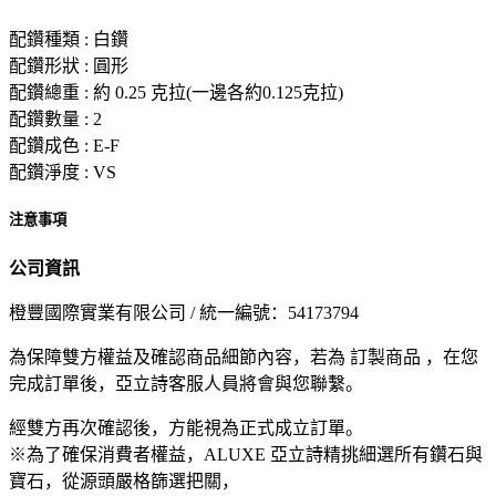
配鑽種類 : 白鑽
配鑽形狀 : 圓形
配鑽總重 : 約 0.25 克拉(一邊各約0.125克拉)
配鑽數量 : 2
配鑽成色 : E-F
配鑽淨度 : VS
注意事項
公司資訊
橙豐國際實業有限公司 / 統一編號：54173794
為保障雙方權益及確認商品細節內容，若為 訂製商品 ，在您
完成訂單後，亞立詩客服人員將會與您聯繫。
經雙方再次確認後，方能視為正式成立訂單。
※為了確保消費者權益，ALUXE 亞立詩精挑細選所有鑽石與
寶石，從源頭嚴格篩選把關，