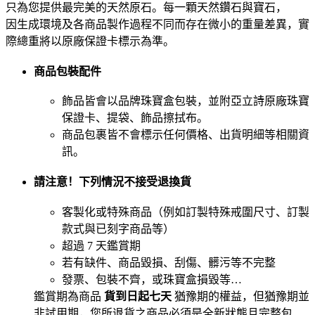
只為您提供最完美的天然原石。每一顆天然鑽石與寶石，
因生成環境及各商品製作過程不同而存在微小的重量差異，實
際總重將以原廠保證卡標示為準。
商品包裝配件
飾品皆會以品牌珠寶盒包裝，並附亞立詩原廠珠寶
保證卡、提袋、飾品擦拭布。
商品包裹皆不會標示任何價格、出貨明細等相關資
訊。
請注意！下列情況不接受退換貨
客製化或特殊商品（例如訂製特殊戒圍尺寸、訂製
款式與已刻字商品等）
超過 7 天鑑賞期
若有缺件、商品毀損、刮傷、髒污等不完整
發票、包裝不齊，或珠寶盒損毀等…
鑑賞期為商品
貨到日起七天
猶豫期的權益，但猶豫期並
非試用期，您所退貨之商品必須是全新狀態且完整包