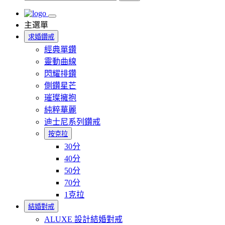
主選單
求婚鑽戒
經典單鑽
靈動曲線
閃耀排鑽
側鑽星芒
璀璨擁抱
純粹華麗
迪士尼系列鑽戒
按克拉
30分
40分
50分
70分
1克拉
結婚對戒
ALUXE 設計結婚對戒