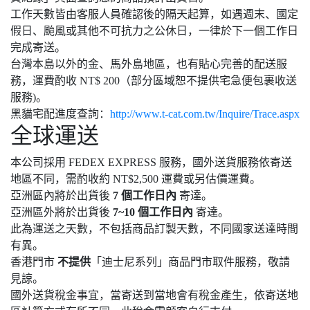
工作天數皆由客服人員確認後的隔天起算，如遇週末、國定
假日、颱風或其他不可抗力之公休日，一律於下一個工作日
完成寄送。
台灣本島以外的金、馬外島地區，也有貼心完善的配送服
務，運費酌收 NT$ 200（部分區域恕不提供宅急便包裹收送
服務)。
黑貓宅配進度查詢：
http://www.t-cat.com.tw/Inquire/Trace.aspx
全球運送
本公司採用 FEDEX EXPRESS 服務，國外送貨服務依寄送
地區不同，需酌收約 NT$2,500 運費或另估價運費。
亞洲區內將於出貨後
7 個工作日內
寄達。
亞洲區外將於出貨後
7~10 個工作日內
寄達。
此為運送之天數，不包括商品訂製天數，不同國家送達時間
有異。
香港門市
不提供
「迪士尼系列」商品門市取件服務，敬請
見諒。
國外送貨稅金事宜，當寄送到當地會有稅金產生，依寄送地