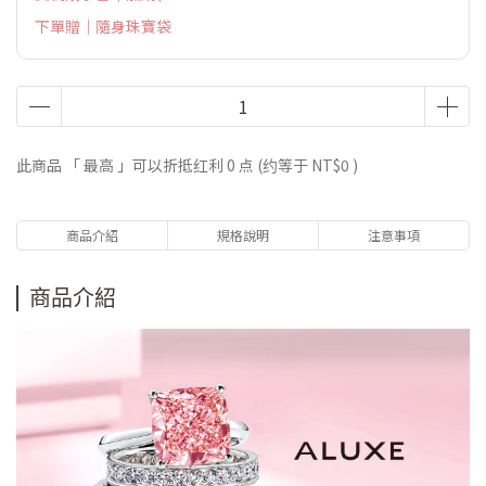
下單贈｜隨身珠寶袋
此商品 「 最高 」可以折抵红利
0
点 (约等于
NT$0
)
商品介紹
規格說明
注意事項
商品介紹