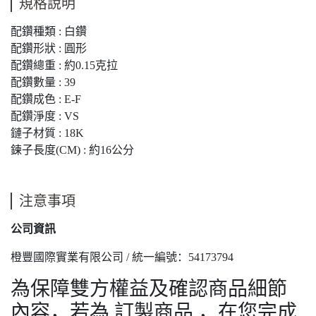
規格說明
配鑽種類 : 白鑽
配鑽形狀 : 圓形
配鑽總重 : 約0.15克拉
配鑽數量 : 39
配鑽成色 : E-F
配鑽淨度 : VS
鏈子材質 : 18K
鍊子長度(CM) : 約16公分
注意事項
公司資訊
橙豐國際實業有限公司 / 統一編號：54173794
為保障雙方權益及確認商品細節
內容，若為 訂製商品 ，在您完成