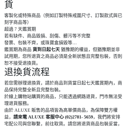
貨
客製化或特殊商品（例如訂製特殊戒圍尺寸、訂製款式與已
刻字商品等）
超過 7 天鑑賞期
若有缺件、商品毀損、刮傷、髒污等不完整
發票、包裝不齊，或珠寶盒損毀等…
鑑賞期為商品
貨到日起七天
猶豫期的權益，但猶豫期並非
試用期，您所退貨之商品必須是全新狀態且完整包裝，否則
恕不接受退換貨。
退換貨流程
若您需辦理退換貨，請於商品到貨當日起七天鑑賞期內，商
品保持完整全新且完整包裝。
於線上購物站購買的商品，只能透過網路退貨，門市無法受
理退貨服務。
由於 ALUXE 販售的品項皆為高單價商品，為保障雙方權
益，
請來電 ALUXE 客服中心 (02)2781- 5659
，我們將安排
宅配公司與您聯繫，前往取貨。請您將退貨商品包裝妥當，