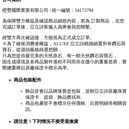
橙豐國際實業有限公司 / 統一編號：54173794
為保障雙方權益及確認商品細節內容，若為 訂製商品 ，在您
完成訂單後，亞立詩客服人員將會與您聯繫。
經雙方再次確認後，方能視為正式成立訂單。
※為了確保消費者權益，ALUXE 亞立詩精挑細選所有鑽石與
寶石，從源頭嚴格篩選把關，
只為您提供最完美的天然原石。每一顆天然鑽石與寶石，
因生成環境及各商品製作過程不同而存在微小的重量差異，實
際總重將以原廠保證卡標示為準。
商品包裝配件
飾品皆會以品牌珠寶盒包裝，並附亞立詩原廠珠寶
保證卡、提袋、飾品擦拭布。
商品包裹皆不會標示任何價格、出貨明細等相關資
訊。
請注意！下列情況不接受退換貨