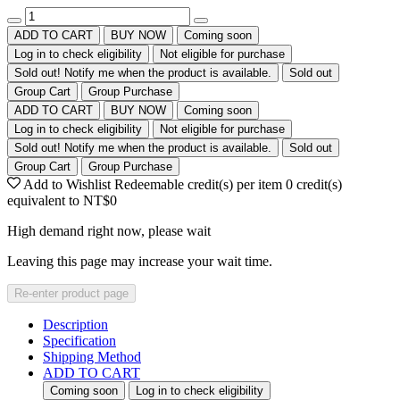
ADD TO CART
BUY NOW
Coming soon
Log in to check eligibility
Not eligible for purchase
Sold out! Notify me when the product is available.
Sold out
Group Cart
Group Purchase
ADD TO CART
BUY NOW
Coming soon
Log in to check eligibility
Not eligible for purchase
Sold out! Notify me when the product is available.
Sold out
Group Cart
Group Purchase
Add to Wishlist
Redeemable credit(s) per item
0
credit(s)
equivalent to
NT$0
High demand right now, please wait
Leaving this page may increase your wait time.
Re-enter product page
Description
Specification
Shipping Method
ADD TO CART
Coming soon
Log in to check eligibility