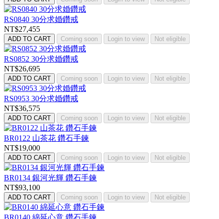
RS0840 30分求婚鑽戒
NT$27,455
ADD TO CART
Coming soon
Login to view
Not eligible
RS0852 30分求婚鑽戒
NT$26,695
ADD TO CART
Coming soon
Login to view
Not eligible
RS0953 30分求婚鑽戒
NT$36,575
ADD TO CART
Coming soon
Login to view
Not eligible
BR0122 山茶花 鑽石手鍊
NT$19,000
ADD TO CART
Coming soon
Login to view
Not eligible
BR0134 銀河光輝 鑽石手鍊
NT$93,100
ADD TO CART
Coming soon
Login to view
Not eligible
BR0140 綿延心意 鑽石手鍊