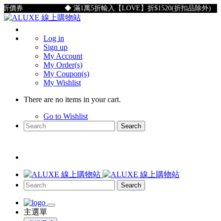
折價券
◆ 滿1萬5折輸入【LOVE】折$1520(折扣品除外)
Log in
Sign up
My Account
My Order(s)
My Coupon(s)
My Wishlist
There are no items in your cart.
Go to Wishlist
Search
Search
主選單