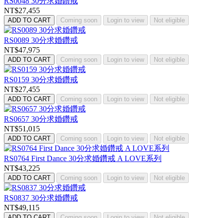
RS0048 30分求婚鑽戒
NT$27,455
ADD TO CART
Coming soon
Login to view
Not eligible
RS0089 30分求婚鑽戒
NT$47,975
ADD TO CART
Coming soon
Login to view
Not eligible
RS0159 30分求婚鑽戒
NT$27,455
ADD TO CART
Coming soon
Login to view
Not eligible
RS0657 30分求婚鑽戒
NT$51,015
ADD TO CART
Coming soon
Login to view
Not eligible
RS0764 First Dance 30分求婚鑽戒 A LOVE系列
NT$43,225
ADD TO CART
Coming soon
Login to view
Not eligible
RS0837 30分求婚鑽戒
NT$49,115
ADD TO CART
Coming soon
Login to view
Not eligible