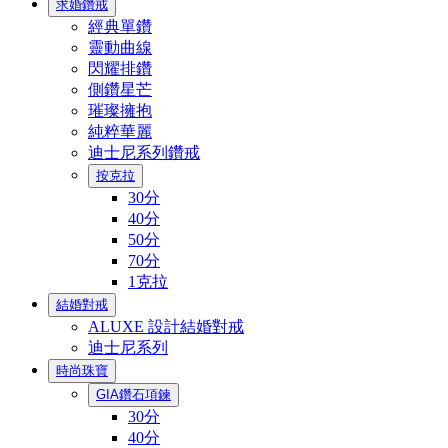
求婚鑽戒
經典單鑽
靈動曲線
閃耀排鑽
側鑽星芒
璀璨擁抱
純粹華麗
迪士尼系列鑽戒
按克拉
30分
40分
50分
70分
1克拉
結婚對戒
ALUXE 設計結婚對戒
迪士尼系列
時尚珠寶
GIA鑽石項鍊
30分
40分