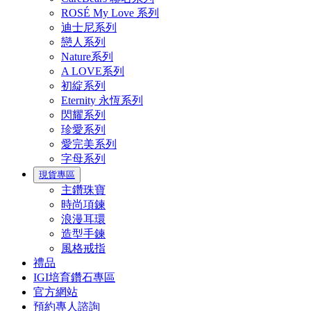
ROSÉ My Love 系列
迪士尼系列
戀人系列
Nature系列
A LOVE系列
初綻系列
Eternity 永恆系列
閃耀系列
珍愛系列
愛完美系列
字母系列
現貨專區
主鑽珠寶
時尚項鍊
浪漫耳環
造型手鍊
風格戒指
禮品
IGI培育鑽石專區
官方網站
預約專人諮詢