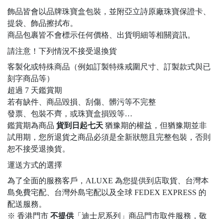
飾品皆會以品牌珠寶盒包裝，並附亞立詩原廠珠寶保證卡、
提袋、飾品擦拭布。
商品包裹皆不會標示任何價格、出貨明細等相關資訊。
請注意！下列情況不接受退換貨
客製化或特殊商品（例如訂製特殊戒圍尺寸、訂製款式與已
刻字商品等）
超過 7 天鑑賞期
若有缺件、商品毀損、刮傷、髒污等不完整
發票、包裝不齊，或珠寶盒損毀等…
鑑賞期為商品
貨到日起七天
猶豫期的權益，但猶豫期並非
試用期，您所退貨之商品必須是全新狀態且完整包裝，否則
恕不接受退換貨。
運送方式的選擇
為了全面的服務客戶，ALUXE 為您提供到店取貨、台灣本
島免費宅配、台灣外島宅配以及全球 FEDEX EXPRESS 的
配送服務。
※ 香港門市
不提供
「迪士尼系列」商品門市取件服務，敬