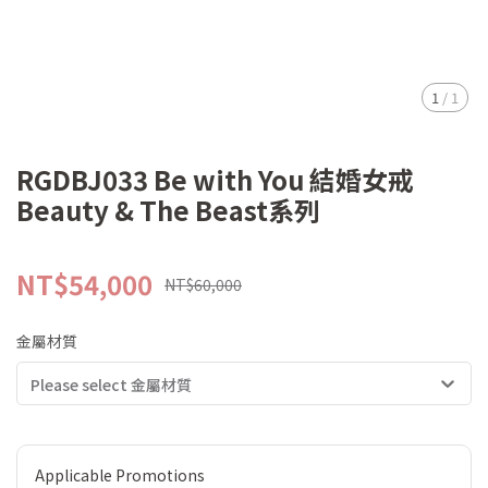
1
/
1
RGDBJ033 Be with You 結婚女戒
Beauty & The Beast系列
NT$54,000
NT$60,000
金屬材質
Please select 金屬材質
Applicable Promotions