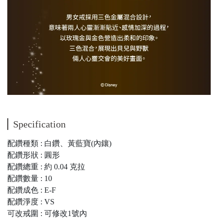
Specification
配鑽種類 : 白鑽、黃藍寶(內鑲)
配鑽形狀 : 圓形
配鑽總重 : 約 0.04 克拉
配鑽數量 : 10
配鑽成色 : E-F
配鑽淨度 : VS
可改戒圍 : 可修改1號內