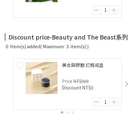
Discount price-Beauty and The Beast系列
0
Item(s) added
( Maximum:
3
item(s) )
美女與野獸 訂婚戒盒
Price
NT$900
Discount
NT$0