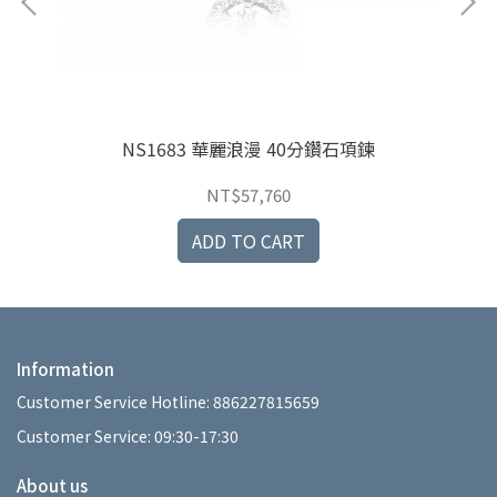
NS1683 華麗浪漫 40分鑽石項鍊
NT$57,760
ADD TO CART
Information
Customer Service Hotline: 886227815659
Customer Service: 09:30-17:30
About us