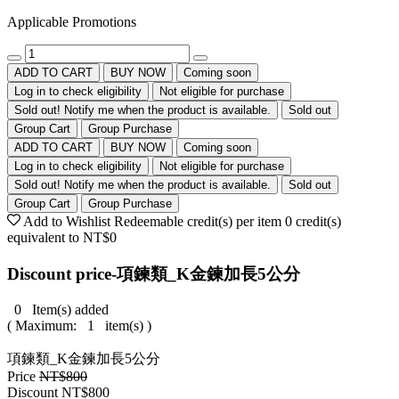
Applicable Promotions
ADD TO CART
BUY NOW
Coming soon
Log in to check eligibility
Not eligible for purchase
Sold out! Notify me when the product is available.
Sold out
Group Cart
Group Purchase
ADD TO CART
BUY NOW
Coming soon
Log in to check eligibility
Not eligible for purchase
Sold out! Notify me when the product is available.
Sold out
Group Cart
Group Purchase
Add to Wishlist
Redeemable credit(s) per item
0
credit(s)
equivalent to
NT$0
Discount price-項鍊類_K金鍊加長5公分
0
Item(s) added
( Maximum:
1
item(s) )
項鍊類_K金鍊加長5公分
Price
NT$800
Discount
NT$800