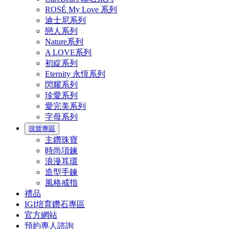
ROSÉ My Love 系列
迪士尼系列
戀人系列
Nature系列
A LOVE系列
初綻系列
Eternity 永恆系列
閃耀系列
珍愛系列
愛完美系列
字母系列
現貨專區
主鑽珠寶
時尚項鍊
浪漫耳環
造型手鍊
風格戒指
禮品
IGI培育鑽石專區
官方網站
預約專人諮詢