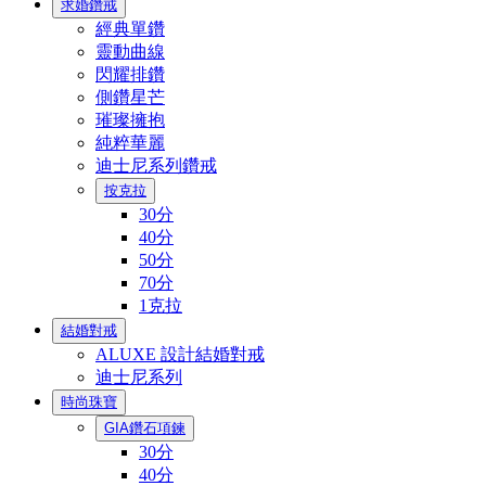
求婚鑽戒
經典單鑽
靈動曲線
閃耀排鑽
側鑽星芒
璀璨擁抱
純粹華麗
迪士尼系列鑽戒
按克拉
30分
40分
50分
70分
1克拉
結婚對戒
ALUXE 設計結婚對戒
迪士尼系列
時尚珠寶
GIA鑽石項鍊
30分
40分