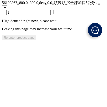
56198863,,800.0,,800.0,deny,0.0,,項鍊類_K金鍊加長5公分 - ,,
High demand right now, please wait
Leaving this page may increase your wait time.
Re-enter product page
Description
Specification
Shipping Method
ADD TO CART
Coming soon
Log in to check eligibility
Not eligible for purchase
Sold out! Notify me when the product is available.
Description