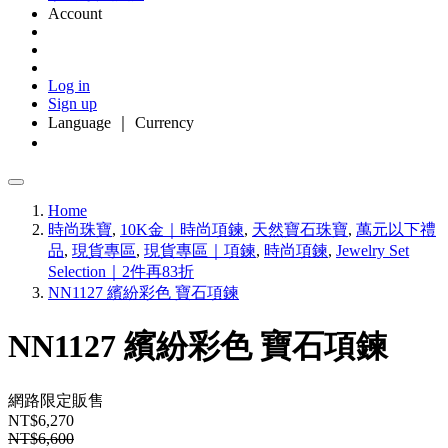
Account
Log in
Sign up
Language ｜ Currency
Home
時尚珠寶
,
10K金｜時尚項鍊
,
天然寶石珠寶
,
萬元以下禮
品
,
現貨專區
,
現貨專區｜項鍊
,
時尚項鍊
,
Jewelry Set
Selection｜2件再83折
NN1127 繽紛彩色 寶石項鍊
NN1127 繽紛彩色 寶石項鍊
網路限定販售
NT$6,270
NT$6,600