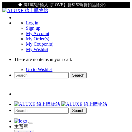
◆ 滿1萬5折輸入【LOVE】折$1520(折扣品除外)
◆ 
Log in
Sign up
My Account
My Order(s)
My Coupon(s)
My Wishlist
There are no items in your cart.
Go to Wishlist
Search
Search
主選單