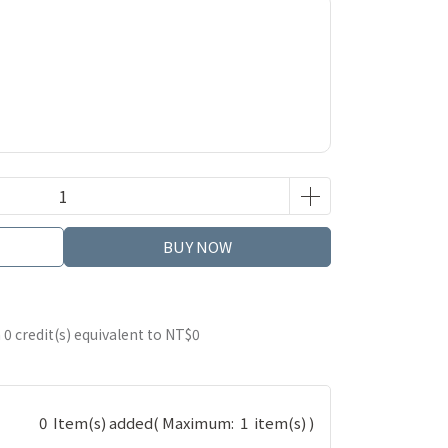
BUY NOW
m
0
credit(s) equivalent to
NT$0
0
Item(s) added
( Maximum:
1
item(s) )