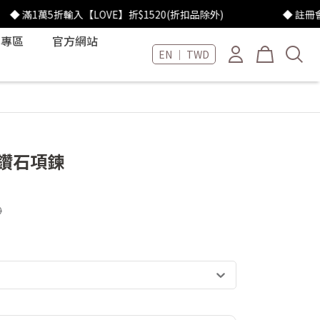
萬5折輸入【LOVE】折$1520(折扣品除外)
◆ 註冊會員享 $30
石專區
官方網站
EN ｜ TWD
 鑽石項鍊
0