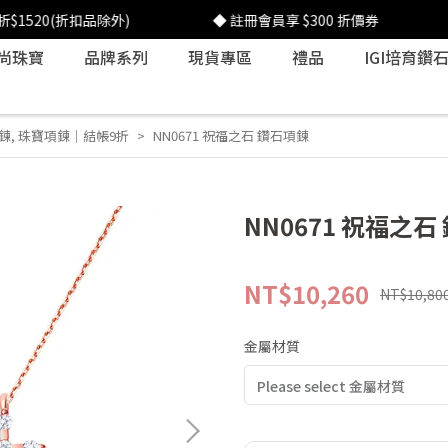
(折扣品除外)
◆ 註冊會員享 $300 折價券
◆ 滿1
尚珠寶
品牌系列
現貨專區
禮品
IGI培育鑽
鍊
,
珠寶項鍊｜結帳9折
NN0671 祝福之石 鑽石項鍊
NN0671 祝福之石
NT$10,260
NT$10,80
金屬材質