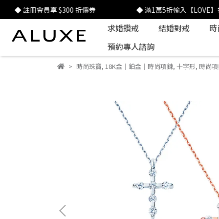
冊會員享 $300 折價券
◆ 滿1萬5折輸入【LOVE】折$1520
求婚鑽戒
結婚對戒
時
預約專人諮詢
時尚珠寶
,
18K金｜鉑金｜時尚項鍊
,
十字形
,
時尚項